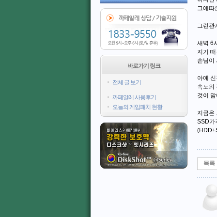
그에따른
그런관계
새벽 6
지기 때
손님이 
바로가기 링크
아예 신
전체 글 보기
속도의 
것이 맘
까페알레 사용후기
오늘의 게임패치 현황
지금은 
SSD가
(HDD
목록