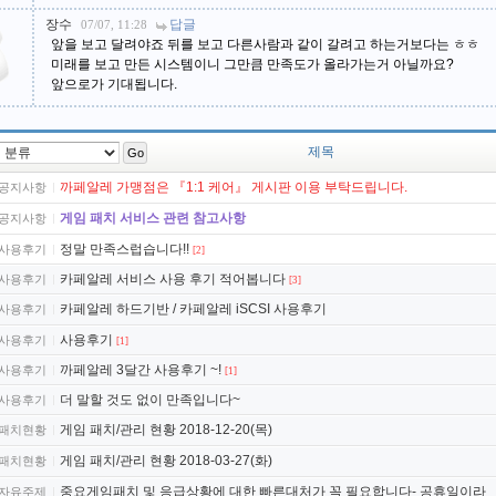
장수
답글
07/07, 11:28
앞을 보고 달려야죠 뒤를 보고 다른사람과 같이 갈려고 하는거보다는 ㅎㅎ
미래를 보고 만든 시스템이니 그만큼 만족도가 올라가는거 아닐까요?
앞으로가 기대됩니다.
제목
Go
까페알레 가맹점은 『1:1 케어』 게시판 이용 부탁드립니다.
공지사항
게임 패치 서비스 관련 참고사항
공지사항
정말 만족스럽습니다!!
사용후기
[2]
카페알레 서비스 사용 후기 적어봅니다
사용후기
[3]
카페알레 하드기반 / 카페알레 iSCSI 사용후기
사용후기
사용후기
사용후기
[1]
까페알레 3달간 사용후기 ~!
사용후기
[1]
더 말할 것도 없이 만족입니다~
사용후기
게임 패치/관리 현황 2018-12-20(목)
패치현황
게임 패치/관리 현황 2018-03-27(화)
패치현황
중요게임패치 및 응급상황에 대한 빠른대처가 꼭 필요합니다- 공휴일이라
자유주제