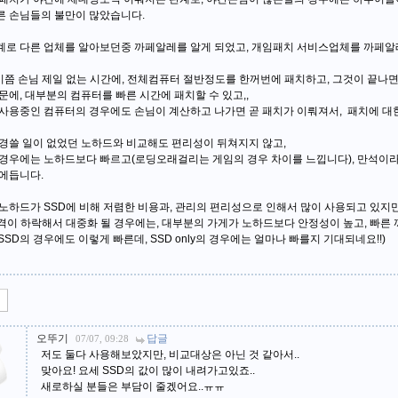
 손님들의 불만이 많았습니다.
로 다른 업체를 알아보던중 까페알레를 알게 되었고, 개임패치 서비스업체를 까페알
시쯤 손님 제일 없는 시간에, 전체컴퓨터 절반정도를 한꺼번에 패치하고, 그것이 끝나
문에, 대부분의 컴퓨터를 빠른 시간에 패치할 수 있고,,
사용중인 컴퓨터의 경우에도 손님이 계산하고 나가면 곧 패치가 이뤄져서, 패치에 대한
경쓸 일이 없었던 노하드와 비교해도 편리성이 뒤쳐지지 않고,
경우에는 노하드보다 빠르고(로딩오래걸리는 게임의 경우 차이를 느낍니다), 만석이
에듭니다.
노하드가 SSD에 비해 저렴한 비용과, 관리의 편리성으로 인해서 많이 사용되고 있지만
격이 하락해서 대중화 될 경우에는, 대부분의 가게가 노하드보다 안정성이 높고, 빠른
+SSD의 경우에도 이렇게 빠른데, SSD only의 경우에는 얼마나 빠를지 기대되네요!!)
오뚜기
답글
07/07, 09:28
저도 둘다 사용해보았지만, 비교대상은 아닌 것 같아서..
맞아요! 요세 SSD의 값이 많이 내려가고있죠..
새로하실 분들은 부담이 줄겠어요..ㅠㅠ