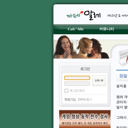
Cafe"Alle
커뮤니티
로그인
정말
블랙홀
로그인 유지
원래 
회원가입
ID/PW 찾기
관리의 
일이 몇
그래서 
하지만 