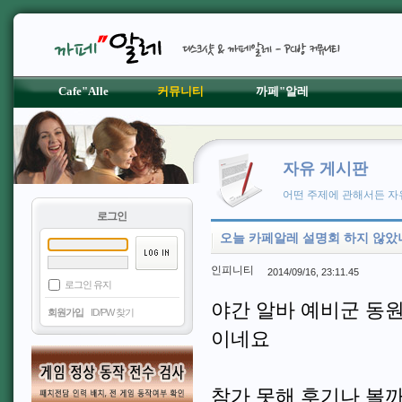
Cafe"Alle
커뮤니티
까페"알레
자유 게시판
어떤 주제에 관해서든 자
로그인
오늘 카페알레 설명회 하지 않았
인피니티
2014/09/16, 23:11.45
로그인 유지
야간 알바 예비군 동원
회원가입
ID/PW 찾기
이네요
참가 못해 후기나 볼