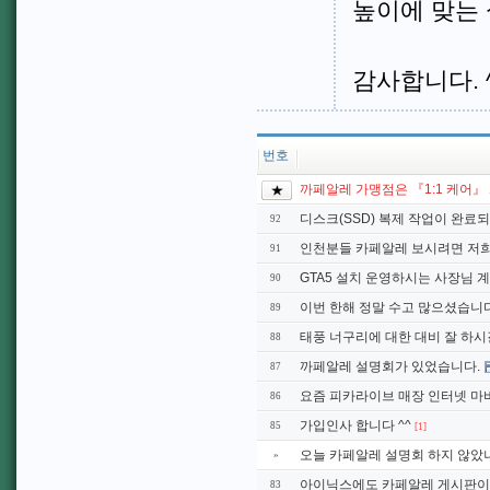
높이에 맞는
감사합니다. ^
번호
까페알레 가맹점은 『1:1 케어』
디스크(SSD) 복제 작업이 완료되
92
인천분들 카페알레 보시려면 저
91
GTA5 설치 운영하시는 사장님 
90
이번 한해 정말 수고 많으셨습니다. 
89
태풍 너구리에 대한 대비 잘 하시길
88
까페알레 설명회가 있었습니다.
87
요즘 피카라이브 매장 인터넷 마비
86
가입인사 합니다 ^^
85
[1]
오늘 카페알레 설명회 하지 않았
»
아이닉스에도 카페알레 게시판이
83