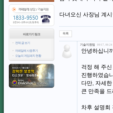
다녀오신 사장님 계시
목록
바로가기 링크
전체 글 보기
기술지원팀
09/17, 06:24
안녕하십니까
까페알레 사용후기
오늘의 게임패치 현황
걱정 해 주신
진행하였습니
다만, 자세한
큰 만족을 드
차후 설명회 