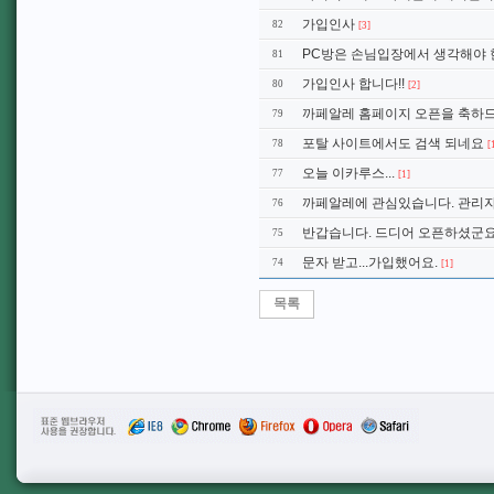
가입인사
82
[3]
PC방은 손님입장에서 생각해야 
81
가입인사 합니다!!
80
[2]
까페알레 홈페이지 오픈을 축하
79
포탈 사이트에서도 검색 되네요
78
[
오늘 이카루스...
77
[1]
까페알레에 관심있습니다. 관리자
76
반갑습니다. 드디어 오픈하셨군요
75
문자 받고...가입했어요.
74
[1]
목록