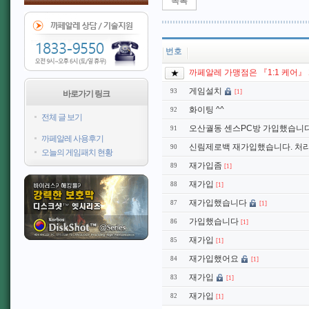
목록
번호
까페알레 가맹점은 『1:1 케어』
게임설치
93
[1]
바로가기 링크
화이팅 ^^
92
전체 글 보기
오산궐동 센스PC방 가입했습니다
91
까페알레 사용후기
신림제로백 재가입했습니다. 처리
90
오늘의 게임패치 현황
재가입좀
89
[1]
재가입
88
[1]
재가입했습니다
87
[1]
가입했습니다
86
[1]
재가입
85
[1]
재가입했어요
84
[1]
재가입
83
[1]
재가입
82
[1]