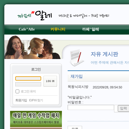
Cafe"Alle
커뮤니티
까페"알레
자유 게시판
어떤 주제에 관해서든 자
로그인
재가입
목동닉피시방
2022/09/28, 09:54.50
로그인 유지
"비밀글입니다."
회원가입
ID/PW 찾기
비밀번호
: