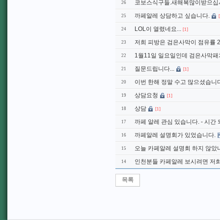
코보스식구들.새해복많이받으십
26
까페알레 상담하고 싶습니다.
25
LOL이 열렸네요...
24
[1]
저희 피방은 검은사막이 점유률 
23
1월11일 일요일인데 검은사막패치가
22
질문드립니다...
21
[1]
이번 한해 정말 수고 많으셨습니다. 
20
상담요청
19
[1]
상담
18
[1]
까페 알레 관심 있습니다. - 시간
17
까페알레 설명회가 있었습니다.
16
오늘 카페알레 설명회 하지 않았
15
인천분들 카페알레 보시려면 저
14
목록