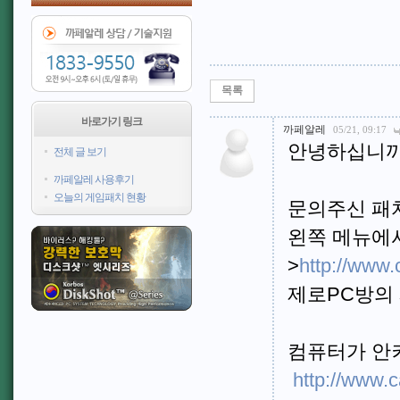
목록
바로가기 링크
까페알레
05/21, 09:17
안녕하십니까
전체 글 보기
까페알레 사용후기
오늘의 게임패치 현황
문의주신 패치
왼쪽 메뉴에
>
http://www.
제로PC방의 
컴퓨터가 안켜
http://www.