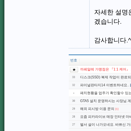
자세한 설명
겠습니다.
감사합니다.^
번호
까페알레 가맹점은 『1:1 케어』
디스크(SSD) 복제 작업이 완료되
33
파이널판타지14 이벤트하네요..
32
패치현황을 업주가 확인할수 있는
»
GTA5 설치 운영하시는 사장님 
30
해외 피시방 이용 문의
29
[1]
요즘 피카라이브 매장 인터넷 마비
28
벌서 설이 나가오네요. 바쁘신 가운
27