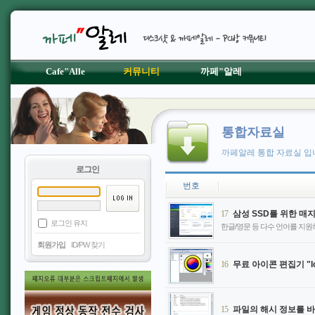
Cafe"Alle
커뮤니티
까페"알레
통합자료실
까페알레 통합 자료실 입
로그인
번호
17
로그인 유지
한글/영문 등 다수 언어를 지원하며 
회원가입
ID/PW 찾기
16
무료 아이콘 편집기 "Ic
15
파일의 해시 정보를 바로