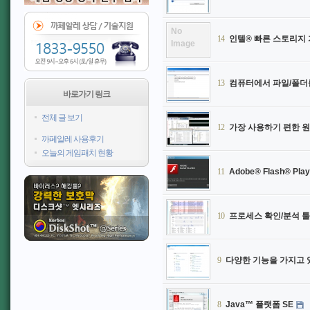
No
14
인텔® 빠른 스토리지 기
Image
13
컴퓨터에서 파일/폴더를 
바로가기 링크
전체 글 보기
12
가장 사용하기 편한 원격 
까페알레 사용후기
오늘의 게임패치 현황
11
Adobe® Flash® Player
10
프로세스 확인/분석 툴 "
9
다양한 기능을 가지고 있는
8
Java™ 플랫폼 SE